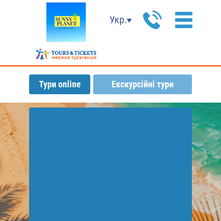
Укр.
Тури online
Екскурсійні тури